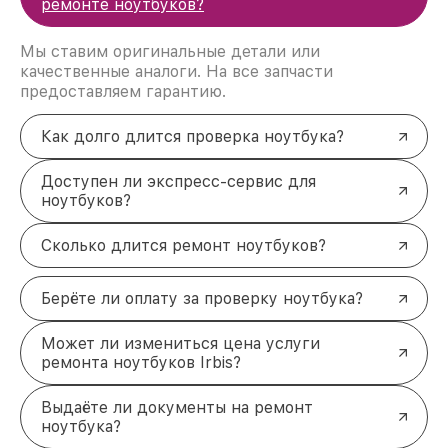
ремонте ноутбуков?
Гарантия на все работы
. Мы предоставляем
официальную гарантию на все виды ремонта.
Мы ставим оригинальные детали или
Быстрая диагностика
. Определим проблему
качественные аналоги. На все запчасти
в максимально сжатые сроки.
предоставляем гарантию.
Оригинальные запчасти
. Используем только
сертифицированные комплектующие.
Доступные цены
. Стоимость услуг
Как долго длится проверка ноутбука?
формируется прозрачно, без скрытых доплат.
Обращайтесь за ремонтом
Доступен ли экспресс-сервис для
ноутбуков Irbis уже сегодня
ноутбуков?
Ищете надёжный сервис для ремонта ноутбуков
Irbis? Наши специалисты готовы оперативно
Сколько длится ремонт ноутбуков?
восстановить вашу технику в Москве. Позвоните
по телефону +7 (495) 152-68-30 или приходите по
Берёте ли оплату за проверку ноутбука?
адресу улица Сущёвский Вал, 5с1. Мы поможем
вернуть вашему ноутбуку идеальное состояние!
Может ли измениться цена услуги
ремонта ноутбуков Irbis?
Выдаёте ли документы на ремонт
ноутбука?