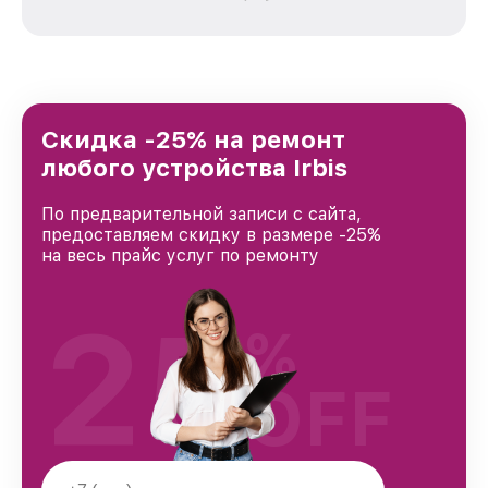
зависимости от сложности поломки. Мы
стремимся к тому, чтобы каждый клиент был
удовлетворен скоростью и качеством
предоставляемых услуг. Наша цель — стать
лучшим сервисным центром Irbis в городе
Москве, постоянно повышая уровень доверия
и лояльности наших клиентов.
Скидка -25% на ремонт
любого устройства Irbis
По предварительной записи с сайта,
предоставляем скидку в размере -25%
на весь прайс услуг по ремонту
25
%
OFF