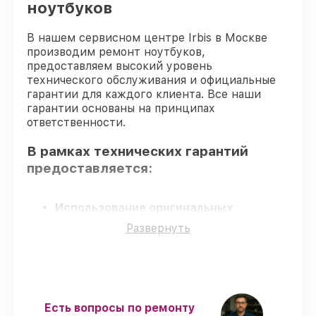
ноутбуков
Ремонт видеокарты ноутбука Irbis
от 1800₽
В нашем сервисном центре Irbis в Москве
производим ремонт ноутбуков,
предоставляем высокий уровень
технического обслуживания и официальные
гарантии для каждого клиента. Все наши
гарантии основаны на принципах
ответственности.
В рамках технических гарантий
предоставляется:
Использование оригинальных
запчастей
– для всех видов починки
Развернуть
ноутбуков применяются только
оригинальные запчасти.
Опытные мастера
– обучение и
сертификация подтверждают уровень
мастерства.
Точные сроки выполнения
– соблюдаем
Есть вопросы по ремонту