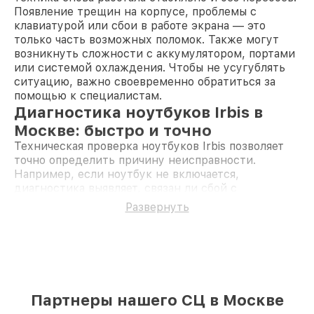
Появление трещин на корпусе, проблемы с
клавиатурой или сбои в работе экрана — это
только часть возможных поломок. Также могут
возникнуть сложности с аккумулятором, портами
или системой охлаждения. Чтобы не усугублять
ситуацию, важно своевременно обратиться за
помощью к специалистам.
Диагностика ноутбуков Irbis в
Москве: быстро и точно
Техническая проверка ноутбуков Irbis позволяет
точно определить причину неисправности.
Например, если ноутбук не включается,
диагностика выявляет, связан ли сбой с
материнской платой, системой питания или
Развернуть
программными ошибками. Этот этап необходим
для корректного восстановления устройства.
Процесс диагностики проводится с
использованием профессионального
оборудования, что гарантирует точность
результатов. После этого мастер согласует с вами
Партнеры нашего СЦ в Москве
все детали ремонта, включая сроки и стоимость