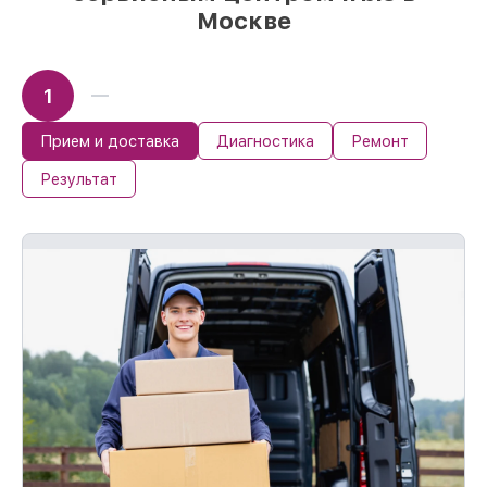
Москве
Материальная ответственность за
работы
Мы гарантируем аккуратное выполнение
1
работ. При поломке по нашей
ответственности, оплачиваем
восстановление.
Прием и доставка
Диагностика
Ремонт
До 36 месяцев на повторное
Результат
восстановление устройств
При наличии гарантийного талона и
чека, мы проведём повторную починку
устройства бесплатно и без ожидания.