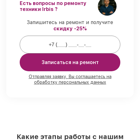
сроки.
Есть вопросы по ремонту
Гарантийное обслуживание
– починка
техники Irbis ?
проводится с соблюдением гарантийных
обязательств.
Запишитесь на ремонт и получите
скидку -25%
Гарантии на восстановление
планшетов:
Записаться на ремонт
80%
работ выполняем в присутствии
владельца
90%
комплектующих хранятся на
Отправляя заявку, Вы соглашаетесь на
обработку персональных данных
складе, остальные доступны в
кратчайшие сроки
Подлинные запчасти и надёжные
реплики
– для любого бюджета
85%
работ делаются быстро и без
задержек, если начинаем сразу
Наши обязательства перед
Какие этапы работы с нашим
заказчиками: