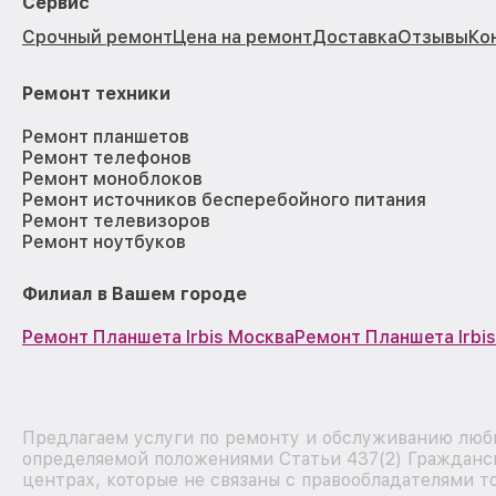
Сервис
Срочный ремонт
Цена на ремонт
Доставка
Отзывы
Ко
Ремонт техники
Ремонт планшетов
Ремонт телефонов
Ремонт моноблоков
Ремонт источников бесперебойного питания
Ремонт телевизоров
Ремонт ноутбуков
Филиал в Вашем городе
Ремонт Планшета Irbis Москва
Ремонт Планшета Irbi
Предлагаем услуги по ремонту и обслуживанию любы
определяемой положениями Статьи 437(2) Гражданск
центрах, которые не связаны с правообладателями т