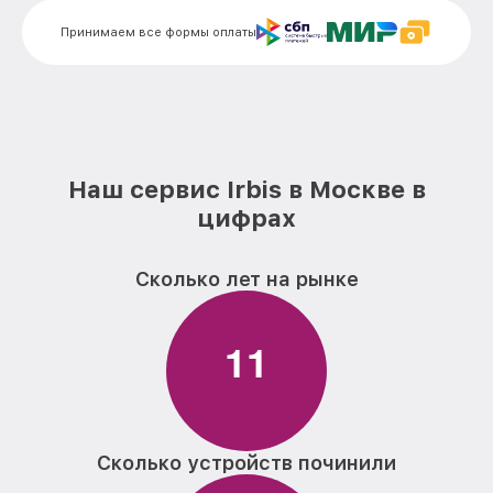
Замена аккумулятора планшета Irbis
от 500₽
Принимаем все формы оплаты
Замена платы управления (мат.платы,
от 1200₽
мейн платы) планшета Irbis
Замена Wi-Fi планшета Irbis
от 500₽
Ремонт кнопки планшета Irbis
от 750₽
Наш сервис Irbis в Москве в
цифрах
Сколько лет на рынке
1
1
Сколько устройств починили