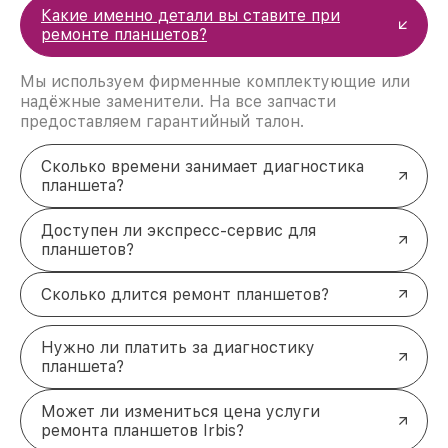
Доступная стоимость:
разумные цены за
Какие именно детали вы ставите при
профессиональные услуги.
ремонте планшетов?
Доверьте заботу о планшете Irbis
профессионалам!
Мы используем фирменные комплектующие или
Устройство снова станет удобным и
надёжные заменители. На все запчасти
функциональным. Мы готовы позаботиться о
предоставляем гарантийный талон.
вашем планшете и устранить любые
неисправности, чтобы вы могли пользоваться им
Сколько времени занимает диагностика
без ограничений. Оставьте заявку или позвоните
планшета?
по номеру +7 (495) 152-68-30 или приезжайте по
адресу улица Сущёвский Вал, 5с1.
Доступен ли экспресс-сервис для
планшетов?
Сколько длится ремонт планшетов?
Нужно ли платить за диагностику
планшета?
Может ли измениться цена услуги
ремонта планшетов Irbis?