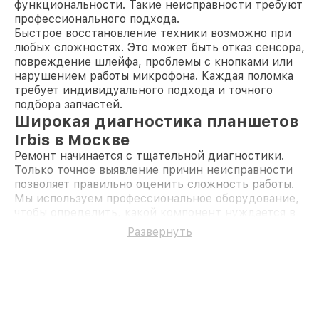
функциональности. Такие неисправности требуют
профессионального подхода.
Быстрое восстановление техники возможно при
любых сложностях. Это может быть отказ сенсора,
повреждение шлейфа, проблемы с кнопками или
нарушением работы микрофона. Каждая поломка
требует индивидуального подхода и точного
подбора запчастей.
Широкая диагностика планшетов
Irbis в Москве
Ремонт начинается с тщательной диагностики.
Только точное выявление причин неисправности
позволяет правильно оценить сложность работы.
Мы используем профессиональное оборудование,
чтобы определить, какой компонент нуждается в
ремонте или замене. Это исключает лишние траты
Развернуть
и гарантирует качественный результат.
Полный спектр работ по ремонту
планшетов Irbis
Ремонт экрана:
трещины и царапины
устраняются заменой стекла или дисплея,