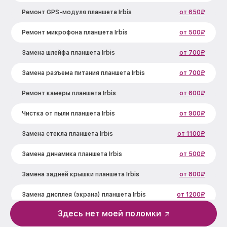
Ремонт GPS-модуля планшета Irbis
от 650₽
Ремонт микрофона планшета Irbis
от 500₽
Замена шлейфа планшета Irbis
от 700₽
Замена разъема питания планшета Irbis
от 700₽
Ремонт камеры планшета Irbis
от 600₽
Чистка от пыли планшета Irbis
от 900₽
Замена стекла планшета Irbis
от 1100₽
Замена динамика планшета Irbis
от 500₽
Замена задней крышки планшета Irbis
от 800₽
Замена дисплея (экрана) планшета Irbis
от 1200₽
Здесь нет моей поломки
Замена корпуса планшета Irbis
от 800₽