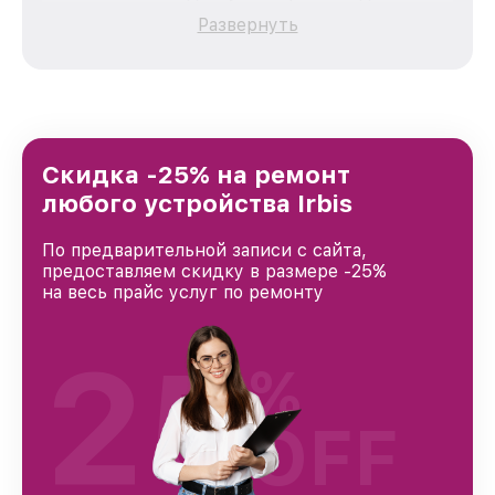
каждого пользователя продукции Irbis, вне
Развернуть
зависимости от сложности поломки. Мы
стремимся к тому, чтобы каждый клиент был
удовлетворен скоростью и качеством
предоставляемых услуг. Наша цель — стать
лучшим сервисным центром Irbis в городе
Москве, постоянно повышая уровень доверия
и лояльности наших клиентов.
Скидка -25% на ремонт
любого устройства Irbis
По предварительной записи с сайта,
предоставляем скидку в размере -25%
на весь прайс услуг по ремонту
25
%
OFF